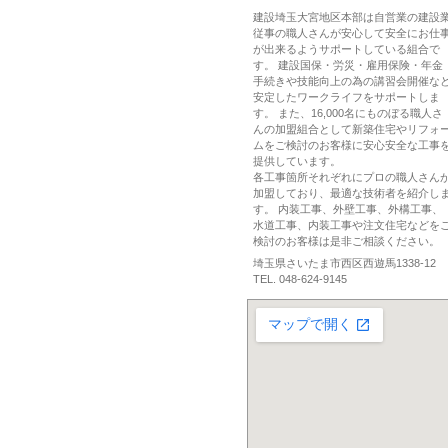
建設埼玉大宮地区本部は自営業の建設
従事の職人さんが安心して安全にお仕
が出来るようサポートしている組合で
す。 建設国保・労災・雇用保険・年金
手続きや技能向上の為の講習会開催な
安定したワークライフをサポートしま
す。 また、16,000名にものぼる職人さ
んの加盟組合として新築住宅やリフォ
ムをご検討のお客様に安心安全な工事
提供しています。
各工事箇所それぞれにプロの職人さん
加盟しており、最適な技術者を紹介し
す。 内装工事、外壁工事、外構工事、
水道工事、内装工事や注文住宅などを
検討のお客様は是非ご相談ください。
埼玉県さいたま市西区西遊馬1338-12
TEL. 048-624-9145