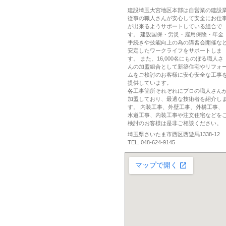
建設埼玉大宮地区本部は自営業の建設
従事の職人さんが安心して安全にお仕
が出来るようサポートしている組合で
す。 建設国保・労災・雇用保険・年金
手続きや技能向上の為の講習会開催な
安定したワークライフをサポートしま
す。 また、16,000名にものぼる職人さ
んの加盟組合として新築住宅やリフォ
ムをご検討のお客様に安心安全な工事
提供しています。
各工事箇所それぞれにプロの職人さん
加盟しており、最適な技術者を紹介し
す。 内装工事、外壁工事、外構工事、
水道工事、内装工事や注文住宅などを
検討のお客様は是非ご相談ください。
埼玉県さいたま市西区西遊馬1338-12
TEL. 048-624-9145